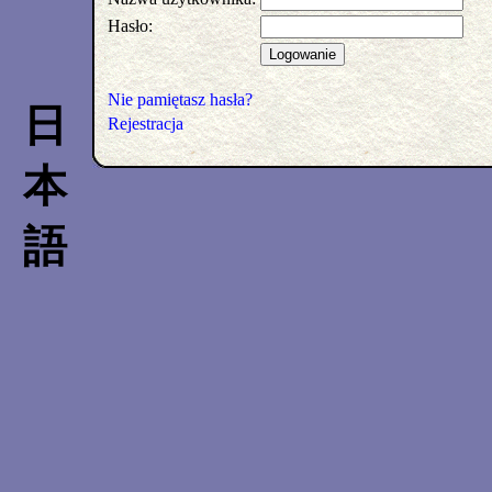
Hasło:
Nie pamiętasz hasła?
日
Rejestracja
本
語